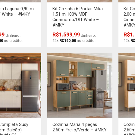
nha Laguna 0,90 m
Kit Cozinha 6 Portas Mika
Kit C
ff White – #MKY
1,51 m 100% MDF
2,00
Cinamomo/Off White –
Cina
#MKY
#MK
99
R$
1.599,99
R$
1
dinheiro.
dinheiro.
00
no crédito.
12x
R$
160,00
no crédito.
12x
R
+
+
Completa Susy
Cozinha Maria 4 peças
Cozin
om Balcão)
2.60m Freijó/Verde – #MKY
2.60m