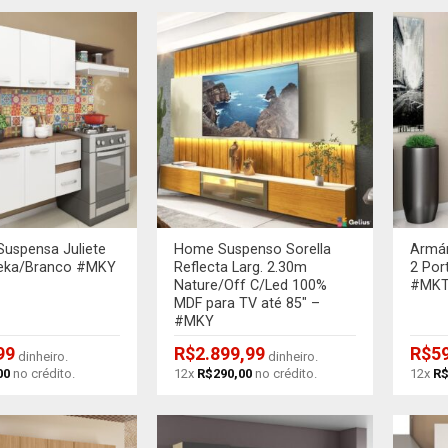
+
+
Suspensa Juliete
Home Suspenso Sorella
Armár
eka/Branco #MKY
Reflecta Larg. 2.30m
2 Por
Nature/Off C/Led 100%
#MK
MDF para TV até 85″ –
#MKY
99
R$
2.899,99
R$
5
dinheiro.
dinheiro.
00
no crédito.
12x
R$
290,00
no crédito.
12x
R