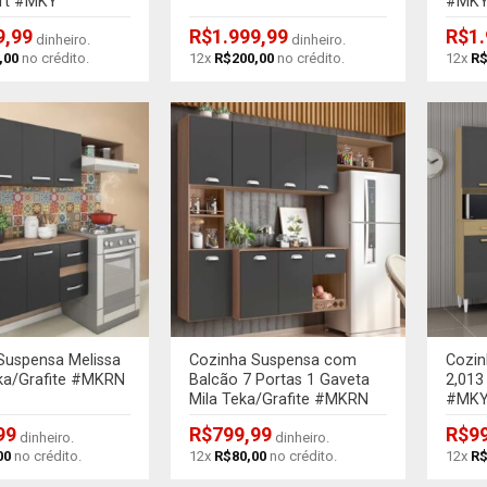
oft #MKY
#MK
9,99
R$
1.999,99
R$
1
dinheiro.
dinheiro.
,00
no crédito.
12x
R$
200,00
no crédito.
12x
R
+
+
Suspensa Melissa
Cozinha Suspensa com
Cozin
a/Grafite #MKRN
Balcão 7 Portas 1 Gaveta
2,013
Mila Teka/Grafite #MKRN
#MK
99
R$
799,99
R$
9
dinheiro.
dinheiro.
00
no crédito.
12x
R$
80,00
no crédito.
12x
R