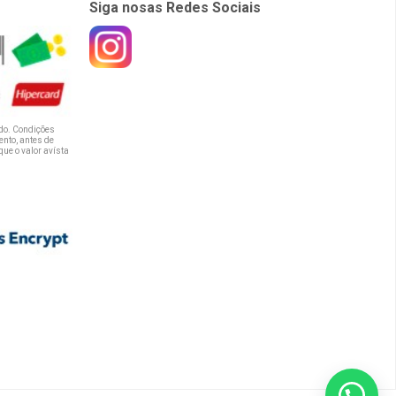
Siga nosas Redes Sociais
do. Condições
nto, antes de
que o valor avísta