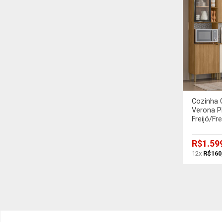
+
Cozinha 
Verona P
Freijó/Fr
R$
1.59
12x
R$
160