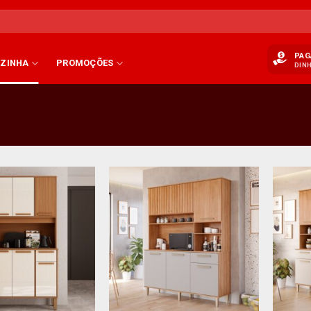
PAG
ZINHA
PROMOÇÕES
DIN
+
+