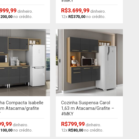
Y
#MKY
.999,99
R$
3.699,99
dinheiro.
dinheiro.
$
200,00
no crédito.
12x
R$
370,00
no crédito.
+
ha Compacta Isabelle
Cozinha Suspensa Carol
 m Atacama/grafite
1,63 m Atacama/Grafite –
Y
#MKY
99,99
R$
799,99
dinheiro.
dinheiro.
$
100,00
no crédito.
12x
R$
80,00
no crédito.