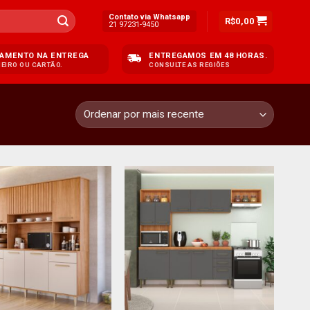
Contato via Whatsapp
R$
0,00
21 97231-9450
AMENTO NA ENTREGA
ENTREGAMOS EM 48 HORAS.
HEIRO OU CARTÃO.
CONSULTE AS REGIÕES
+