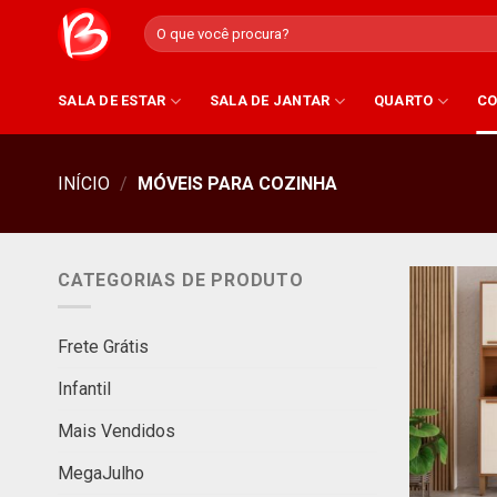
Skip
Pesquisar
to
por:
content
SALA DE ESTAR
SALA DE JANTAR
QUARTO
CO
INÍCIO
/
MÓVEIS PARA COZINHA
CATEGORIAS DE PRODUTO
Frete Grátis
Infantil
Mais Vendidos
MegaJulho
+