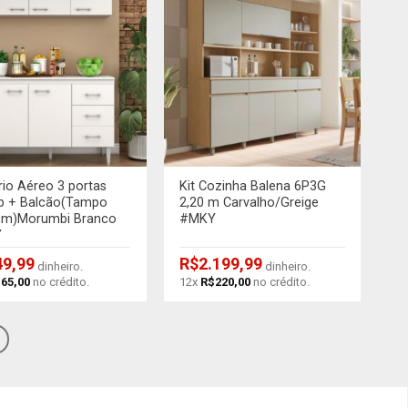
+
io Aéreo 3 portas
Kit Cozinha Balena 6P3G
b + Balcão(Tampo
2,20 m Carvalho/Greige
m)Morumbi Branco
#MKY
Y
49,99
R$
2.199,99
dinheiro.
dinheiro.
$
65,00
no crédito.
12x
R$
220,00
no crédito.