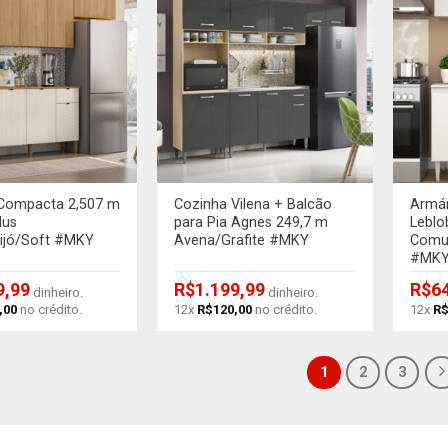
+
+
Compacta 2,507 m
Cozinha Vilena + Balcão
Armár
lus
para Pia Agnes 249,7 m
Leblo
eijó/Soft #MKY
Avena/Grafite #MKY
Comu
#MK
9,99
R$
1.199,99
R$
6
dinheiro.
dinheiro.
,00
no crédito.
12x
R$
120,00
no crédito.
12x
R
1
2
3