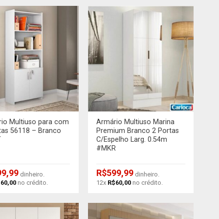
+
io Multiuso para com
Armário Multiuso Marina
tas 56118 – Branco
Premium Branco 2 Portas
T
C/Espelho Larg. 0.54m
#MKR
99,99
R$
599,99
dinheiro.
dinheiro.
$
60,00
no crédito.
12x
R$
60,00
no crédito.