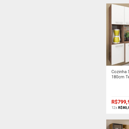
+
Cozinha 
180cm T
R$
799,
12x
R$
80,