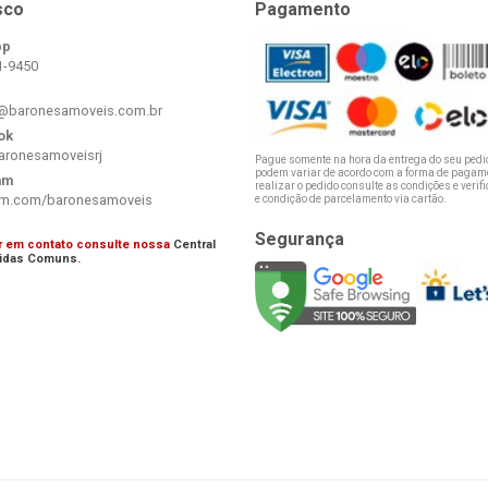
sco
Pagamento
pp
1-9450
@baronesamoveis.com.br
ok
aronesamoveisrj
Pague somente na hora da entrega do seu pedi
podem variar de acordo com a forma de pagame
am
realizar o pedido consulte as condições e verifi
am.com/baronesamoveis
e condição de parcelamento via cartão.
Segurança
ar em contato consulte nossa
Central
idas Comuns
.