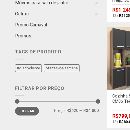
Freijó/S
Móveis para sala de jantar
R$
1.24
Outros
12x
R$
125
Promo Carnaval
Promos
TAGS DE PRODUTO
#diadocliente
ofertas-da-semana
+
FILTRAR POR PREÇO
Cozinha 
CM06 Tek
Preço:
R$420
—
R$4.000
FILTRAR
R$
799,
12x
R$
80,