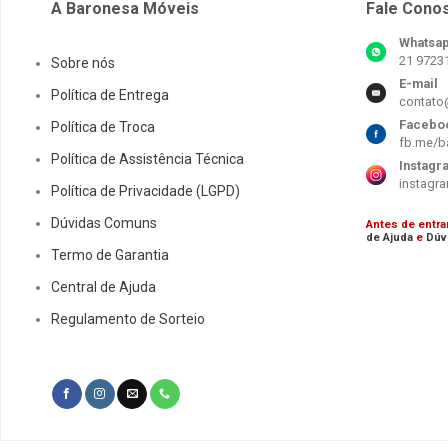
A Baronesa Móveis
Fale Cono
Whatsa
21 9723
Sobre nós
E-mail
Política de Entrega
contato
Facebo
Política de Troca
fb.me/b
Política de Assistência Técnica
Instagr
instagr
Política de Privacidade (LGPD)
Dúvidas Comuns
Antes de entr
de Ajuda
e
Dúv
Termo de Garantia
Central de Ajuda
Regulamento de Sorteio