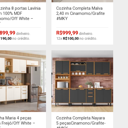
ozinha 8 portas Lavínia
Cozinha Completa Malva
 m 100% MDF
2,40 m Cinamomo/Grafite
momo/Off White –
#MKY
Y
.899,99
R$
999,99
dinheiro.
dinheiro.
$
190,00
no crédito.
12x
R$
100,00
no crédito.
+
ha Maria 4 peças
Cozinha Completa Nayara
 Freijó/Off White –
5 peçasCinamono/Grafite-