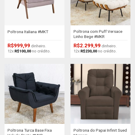
Poltrona com Puff Versace
Poltrona Italiana #MKT
Linho Bege #MKR
R$
999,99
R$
2.299,99
dinheiro.
dinheiro.
12x
R$
100,00
no crédito.
12x
R$
230,00
no crédito.
Poltrona Turca Base Fixa
Poltrona do Papai Infinit Sued