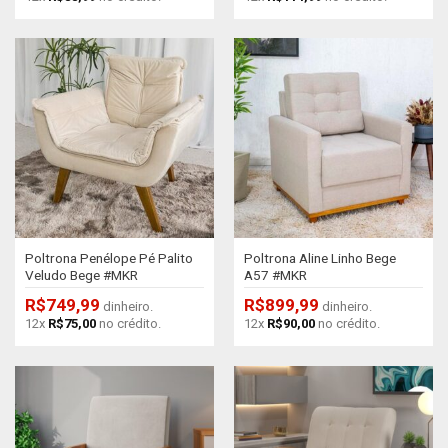
Poltrona Penélope Pé Palito
Poltrona Aline Linho Bege
Veludo Bege #MKR
A57 #MKR
R$
749,99
R$
899,99
dinheiro.
dinheiro.
12x
R$
75,00
no crédito.
12x
R$
90,00
no crédito.