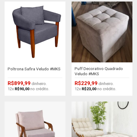
Puff Decorativo Quadrado
Poltrona Safira Veludo #MKS
Veludo #MKS
R$
899,99
R$
229,99
dinheiro.
dinheiro.
12x
R$
90,00
no crédito.
12x
R$
23,00
no crédito.