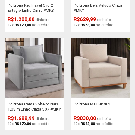
Poltrona Reclinavel Clio 2
Poltrona Bela Veludo Cinza
Estagio Linho Cinza #MKS
#MKY
R$
1.200,00
R$
629,99
dinheiro.
dinheiro.
12x
R$
120,00
no crédito.
12x
R$
63,00
no crédito.
Poltrona Cama Solteiro Nara
Poltrona Malu #MKN
1,08 m Linho Cinza 507 #MKY
R$
1.699,99
R$
830,00
dinheiro.
dinheiro.
12x
R$
170,00
no crédito.
12x
R$
83,00
no crédito.