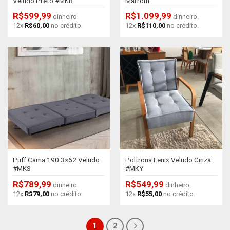
Veludo Preto #MKR
Marrom
R$
599,99
R$
1.099,99
dinheiro.
dinheiro.
12x
R$
60,00
no crédito.
12x
R$
110,00
no crédito.
Puff Cama 190 3×62 Veludo
Poltrona Fenix Veludo Cinza
#MKS
#MKY
R$
789,99
R$
549,99
dinheiro.
dinheiro.
12x
R$
79,00
no crédito.
12x
R$
55,00
no crédito.
1
2