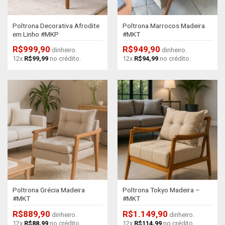
Poltrona Decorativa Afrodite
Poltrona Marrocos Madeira
em Linho #MKP
#MKT
R$
999,90
R$
949,90
dinheiro.
dinheiro.
12x
R$
99,99
no crédito.
12x
R$
94,99
no crédito.
Poltrona Grécia Madeira
Poltrona Tokyo Madeira –
#MKT
#MKT
R$
889,90
R$
1.149,90
dinheiro.
dinheiro.
12x
R$
88,99
no crédito.
12x
R$
114,99
no crédito.