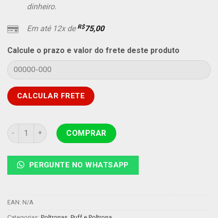
dinheiro.
R$
Em até 12x de
75,00
Calcule o prazo e valor do frete deste produto
Poltrona Penélope Pé Palito Veludo Bege #MKR quantidade
COMPRAR
PERGUNTE NO WHATSAPP
EAN:
N/A
Categorias:
Poltronas
,
Puff e Poltrona