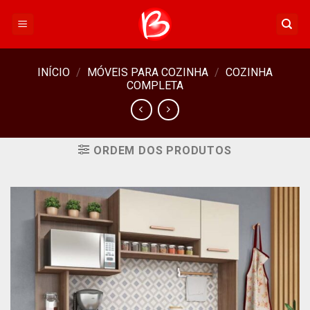
Skip
to
content
INÍCIO
/
MÓVEIS PARA COZINHA
/
COZINHA
COMPLETA
ORDEM DOS PRODUTOS