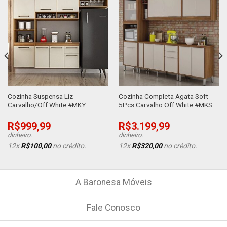
Cozinha Suspensa Liz
Cozinha Completa Agata Soft
Carvalho/Off White #MKY
5Pcs Carvalho.Off White #MKS
R$
999,99
R$
3.199,99
dinheiro.
dinheiro.
12x
R$
100,00
no crédito.
12x
R$
320,00
no crédito.
A Baronesa Móveis
Fale Conosco